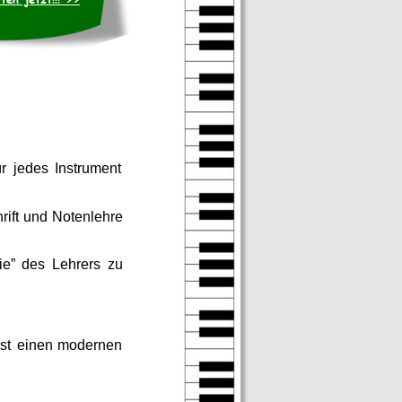
ür
jedes
Instrument 
ift
und
Notenlehre 
ie”
des
Lehrers
zu 
st
einen
modernen 