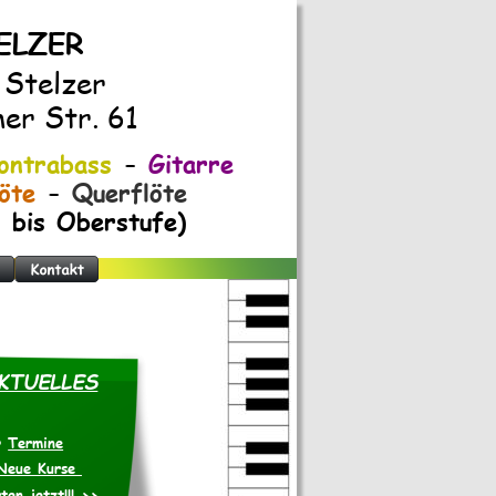
TELZER
 Stelzer
er Str. 61
ontrabass
 - 
Gitarre
löte
 - 
Querflöte
- bis Oberstufe)
Ter
KTUELLES
Termine
•
Neue Kurse 
ten jetzt!!! >>