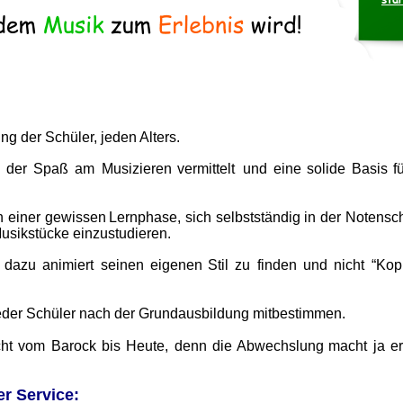
ng der Schüler, jeden Alters.
l
der
Spaß
am
Musizieren
vermittelt
und
eine
solide
Basis
f
 
h
einer
gewissen
Lernphase,
sich
selbstständig
in
der
Notenschr
sikstücke einzustudieren.
dazu
animiert
seinen
eigenen
Stil
zu
finden
und
nicht
“Kop
jeder Schüler nach der Grundausbildung mitbestimmen.
cht
vom
Barock
bis
Heute,
denn
die
Abwechslung
macht
ja
er
r Service: