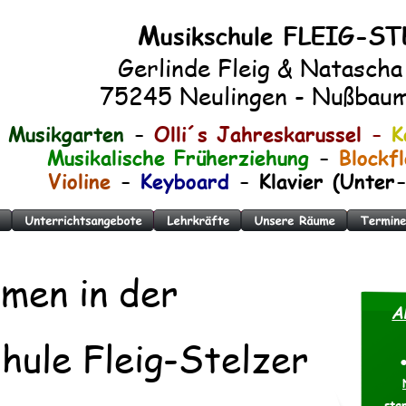
M
usikschule FLEIG-S
Gerlinde Fleig & Natascha
 75245 Neulingen - Nußbaum
Musikgarten
 - 
Olli´s Jahreskarussel - 
K
Musikalische Früherziehung 
- 
Blockf
Violine
 - 
Keyboard 
- Klavier (Unter
men in der
A
hule Fleig-Stelzer
star