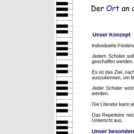
Unser Konzept
Individuelle Förderu
Jedem
Schüler
sol
geschaffen werden.
Es
ist
das
Ziel,
nac
auszukennen, um Mu
Jeder
Schüler
wird
werden.
Die Literatur kann 
Das
Repertoire
rei
Unterricht aus. 
Unser besondere